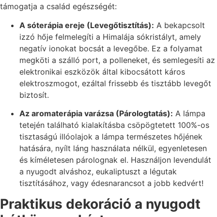
támogatja a család egészségét:
A sóterápia ereje (Levegőtisztítás):
A bekapcsolt
izzó hője felmelegíti a Himalája sókristályt, amely
negatív ionokat bocsát a levegőbe. Ez a folyamat
megköti a szálló port, a polleneket, és semlegesíti az
elektronikai eszközök által kibocsátott káros
elektroszmogot, ezáltal frissebb és tisztább levegőt
biztosít.
Az aromaterápia varázsa (Párologtatás):
A lámpa
tetején található kialakításba csöpögtetett 100%-os
tisztaságú illóolajok a lámpa természetes hőjének
hatására, nyílt láng használata nélkül, egyenletesen
és kíméletesen párolognak el. Használjon levendulát
a nyugodt alváshoz, eukaliptuszt a légutak
tisztításához, vagy édesnarancsot a jobb kedvért!
Praktikus dekoráció a nyugodt