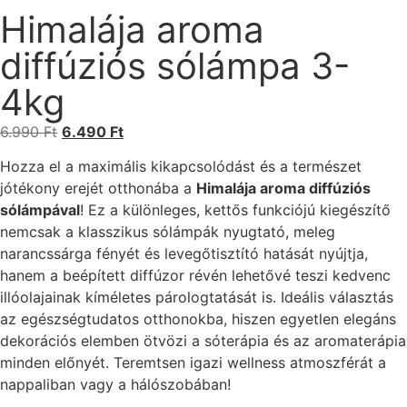
Himalája aroma
diffúziós sólámpa 3-
4kg
6.990
Ft
6.490
Ft
Hozza el a maximális kikapcsolódást és a természet
jótékony erejét otthonába a
Himalája aroma diffúziós
sólámpával
! Ez a különleges, kettős funkciójú kiegészítő
nemcsak a klasszikus sólámpák nyugtató, meleg
narancssárga fényét és levegőtisztító hatását nyújtja,
hanem a beépített diffúzor révén lehetővé teszi kedvenc
illóolajainak kíméletes párologtatását is. Ideális választás
az egészségtudatos otthonokba, hiszen egyetlen elegáns
dekorációs elemben ötvözi a sóterápia és az aromaterápia
minden előnyét. Teremtsen igazi wellness atmoszférát a
nappaliban vagy a hálószobában!