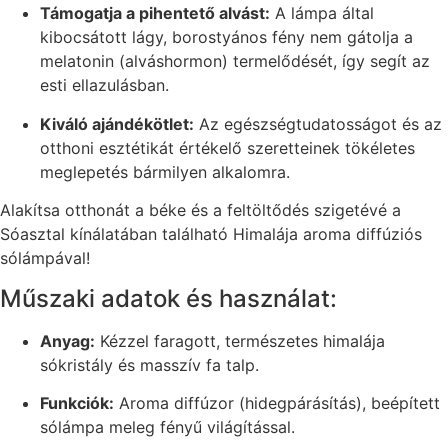
Támogatja a pihentető alvást:
A lámpa által
kibocsátott lágy, borostyános fény nem gátolja a
melatonin (alváshormon) termelődését, így segít az
esti ellazulásban.
Kiváló ajándékötlet:
Az egészségtudatosságot és az
otthoni esztétikát értékelő szeretteinek tökéletes
meglepetés bármilyen alkalomra.
Alakítsa otthonát a béke és a feltöltődés szigetévé a
Sóasztal kínálatában található Himalája aroma diffúziós
sólámpával!
Műszaki adatok és használat:
Anyag:
Kézzel faragott, természetes himalája
sókristály és masszív fa talp.
Funkciók:
Aroma diffúzor (hidegpárásítás), beépített
sólámpa meleg fényű világítással.