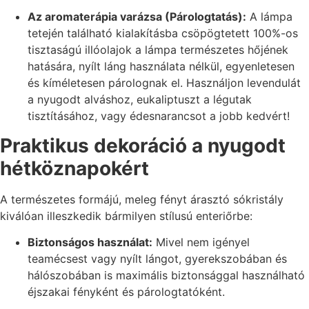
Az aromaterápia varázsa (Párologtatás):
A lámpa
tetején található kialakításba csöpögtetett 100%-os
tisztaságú illóolajok a lámpa természetes hőjének
hatására, nyílt láng használata nélkül, egyenletesen
és kíméletesen párolognak el. Használjon levendulát
a nyugodt alváshoz, eukaliptuszt a légutak
tisztításához, vagy édesnarancsot a jobb kedvért!
Praktikus dekoráció a nyugodt
hétköznapokért
A természetes formájú, meleg fényt árasztó sókristály
kiválóan illeszkedik bármilyen stílusú enteriőrbe:
Biztonságos használat:
Mivel nem igényel
teamécsest vagy nyílt lángot, gyerekszobában és
hálószobában is maximális biztonsággal használható
éjszakai fényként és párologtatóként.