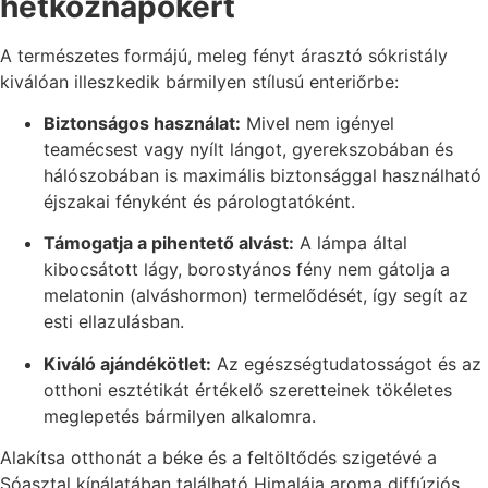
hétköznapokért
A természetes formájú, meleg fényt árasztó sókristály
kiválóan illeszkedik bármilyen stílusú enteriőrbe:
Biztonságos használat:
Mivel nem igényel
teamécsest vagy nyílt lángot, gyerekszobában és
hálószobában is maximális biztonsággal használható
éjszakai fényként és párologtatóként.
Támogatja a pihentető alvást:
A lámpa által
kibocsátott lágy, borostyános fény nem gátolja a
melatonin (alváshormon) termelődését, így segít az
esti ellazulásban.
Kiváló ajándékötlet:
Az egészségtudatosságot és az
otthoni esztétikát értékelő szeretteinek tökéletes
meglepetés bármilyen alkalomra.
Alakítsa otthonát a béke és a feltöltődés szigetévé a
Sóasztal kínálatában található Himalája aroma diffúziós