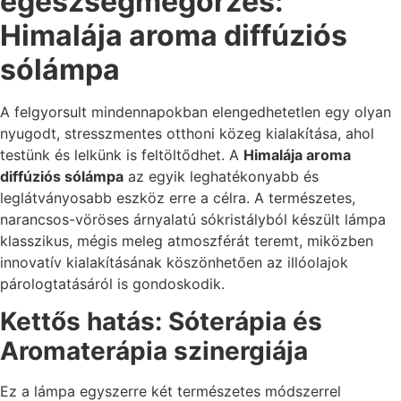
egészségmegőrzés:
Himalája aroma diffúziós
sólámpa
A felgyorsult mindennapokban elengedhetetlen egy olyan
nyugodt, stresszmentes otthoni közeg kialakítása, ahol
testünk és lelkünk is feltöltődhet. A
Himalája aroma
diffúziós sólámpa
az egyik leghatékonyabb és
leglátványosabb eszköz erre a célra. A természetes,
narancsos-vöröses árnyalatú sókristályból készült lámpa
klasszikus, mégis meleg atmoszférát teremt, miközben
innovatív kialakításának köszönhetően az illóolajok
párologtatásáról is gondoskodik.
Kettős hatás: Sóterápia és
Aromaterápia szinergiája
Ez a lámpa egyszerre két természetes módszerrel