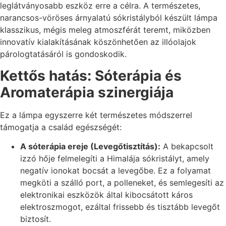
leglátványosabb eszköz erre a célra. A természetes,
narancsos-vöröses árnyalatú sókristályból készült lámpa
klasszikus, mégis meleg atmoszférát teremt, miközben
innovatív kialakításának köszönhetően az illóolajok
párologtatásáról is gondoskodik.
Kettős hatás: Sóterápia és
Aromaterápia szinergiája
Ez a lámpa egyszerre két természetes módszerrel
támogatja a család egészségét:
A sóterápia ereje (Levegőtisztítás):
A bekapcsolt
izzó hője felmelegíti a Himalája sókristályt, amely
negatív ionokat bocsát a levegőbe. Ez a folyamat
megköti a szálló port, a polleneket, és semlegesíti az
elektronikai eszközök által kibocsátott káros
elektroszmogot, ezáltal frissebb és tisztább levegőt
biztosít.