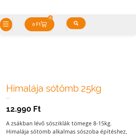
0
0
Ft
Himalája sótömb 25kg
12.990
Ft
A zsákban lévő sósziklák tömege 8-15kg.
Himalája sótömb alkalmas sószoba építéshez,