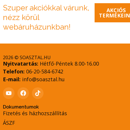
Szuper akciókkal várunk,
AKCIÓS
TERMÉKEIN
nézz körül
webáruházunkban!
2026 © SOASZTAL.HU
Nyitvatartás:
Hétfő-Péntek 8.00-16.00
Telefon:
06-20-584-6742
E-mail:
info@soasztal.hu
Dokumentumok
Fizetés és házhozszállítás
ÁSZF