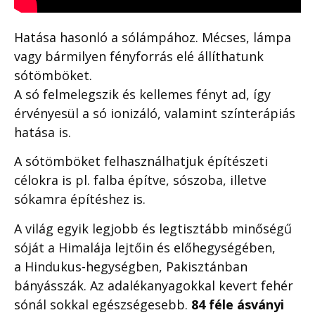
Hatása hasonló a sólámpához. Mécses, lámpa
vagy bármilyen fényforrás elé állíthatunk
sótömböket.
A só felmelegszik és kellemes fényt ad, így
érvényesül a só ionizáló, valamint színterápiás
hatása is.
A sótömböket felhasználhatjuk építészeti
célokra is pl. falba építve, sószoba, illetve
sókamra építéshez is.
A világ egyik legjobb és legtisztább minőségű
sóját a Himalája lejtőin és előhegységében,
a Hindukus-hegységben, Pakisztánban
bányásszák. Az adalékanyagokkal kevert fehér
sónál sokkal egészségesebb.
84 féle ásványi