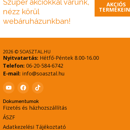
Szuper akciókkal várunk,
AKCIÓS
TERMÉKEIN
nézz körül
webáruházunkban!
2026 © SOASZTAL.HU
Nyitvatartás:
Hétfő-Péntek 8.00-16.00
Telefon:
06-20-584-6742
E-mail:
info@soasztal.hu
Dokumentumok
Fizetés és házhozszállítás
ÁSZF
Adatkezelési Tájékoztató