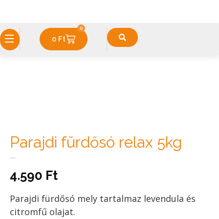
0
0
Ft
Parajdi fürdősó relax 5kg
4.590
Ft
Parajdi fürdősó mely tartalmaz levendula és
citromfű olajat.