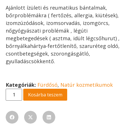
Ajánlott ízületi és reumatikus bántalmak,
bőrproblémákra ( fertőzés, allergia, kiütések),
izomzúzódások, izomsorvadás, izomgörcs,
nőgyógyászati problémák , légúti
megbetegedések ( asztma, idült légcsőhurut) ,
bőrnyálkahártya-fertőtlenítő, szaruréteg oldó,
csontbetegségek, szorongásgátló,
gyulladáscsökkentő.
Kategóriák:
Fürdősó
,
Natúr kozmetikumok
Kosárba teszem