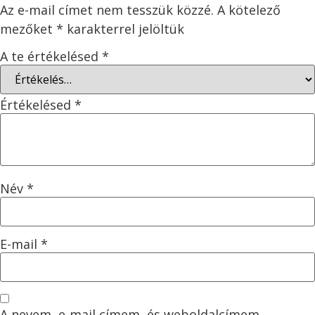
Az e-mail címet nem tesszük közzé.
A kötelező
mezőket
*
karakterrel jelöltük
A te értékelésed
*
Értékelésed
*
Név
*
E-mail
*
A nevem, e-mail címem, és weboldalcímem