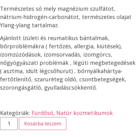
Természetes só mely magnézium szulfátot,
nátrium-hidrogén-carbonátot, természetes olajat
Ylang-ylang tartalmaz.
Ajánlott ízületi és reumatikus bántalmak,
bőrproblémákra ( fertőzés, allergia, kiütések),
izomzúzódások, izomsorvadás, izomgörcs,
nőgyógyászati problémák , légúti megbetegedések
( asztma, idült légcsőhurut) , bőrnyálkahártya-
fertőtlenítő, szaruréteg oldó, csontbetegségek,
szorongásgátló, gyulladáscsökkentő.
Kategóriák:
Fürdősó
,
Natúr kozmetikumok
Kosárba teszem