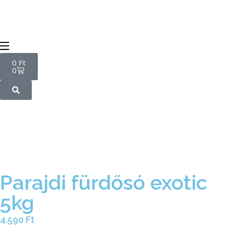
0
Ft
0
Parajdi fürdősó exotic
5kg
4.590
Ft