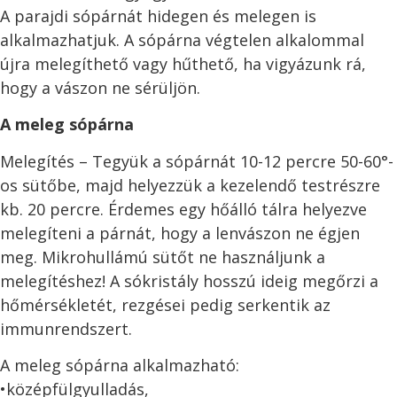
A parajdi sópárnát hidegen és melegen is
alkalmazhatjuk. A sópárna végtelen alkalommal
újra melegíthető vagy hűthető, ha vigyázunk rá,
hogy a vászon ne sérüljön.
A meleg sópárna
Melegítés – Tegyük a sópárnát 10-12 percre 50-60°-
os sütőbe, majd helyezzük a kezelendő testrészre
kb. 20 percre. Érdemes egy hőálló tálra helyezve
melegíteni a párnát, hogy a lenvászon ne égjen
meg. Mikrohullámú sütőt ne használjunk a
melegítéshez! A sókristály hosszú ideig megőrzi a
hőmérsékletét, rezgései pedig serkentik az
immunrendszert.
A meleg sópárna alkalmazható:
•középfülgyulladás,