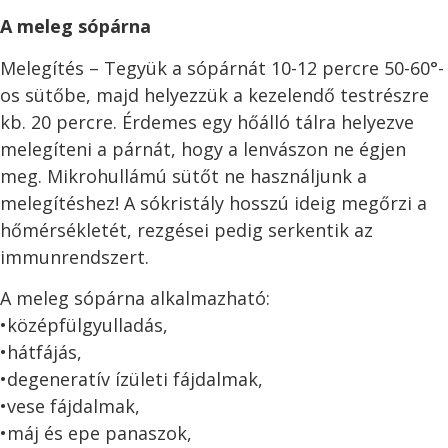
A meleg sópárna
Melegítés – Tegyük a sópárnát 10-12 percre 50-60°-
os sütőbe, majd helyezzük a kezelendő testrészre
kb. 20 percre. Érdemes egy hőálló tálra helyezve
melegíteni a párnát, hogy a lenvászon ne égjen
meg. Mikrohullámú sütőt ne használjunk a
melegítéshez! A sókristály hosszú ideig megőrzi a
hőmérsékletét, rezgései pedig serkentik az
immunrendszert.
A meleg sópárna alkalmazható:
•középfülgyulladás,
•hátfájás,
•degeneratív ízületi fájdalmak,
•vese fájdalmak,
•máj és epe panaszok,