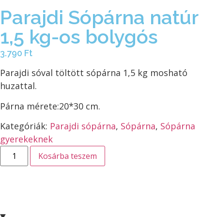
Parajdi Sópárna natúr
1,5 kg-os bolygós
3.790
Ft
Parajdi sóval töltött sópárna 1,5 kg mosható
huzattal.
Párna mérete:20*30 cm.
Kategóriák:
Parajdi sópárna
,
Sópárna
,
Sópárna
gyerekeknek
Kosárba teszem