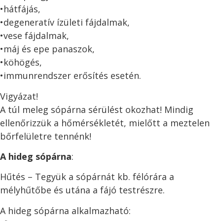
•hátfájás,
•degeneratív ízületi fájdalmak,
•vese fájdalmak,
•máj és epe panaszok,
•köhögés,
•immunrendszer erősítés esetén.
Vigyázat!
A túl meleg sópárna sérülést okozhat! Mindig
ellenőrizzük a hőmérsékletét, mielőtt a meztelen
bőrfelületre tennénk!
A hideg sópárna
:
Hűtés – Tegyük a sópárnát kb. félórára a
mélyhűtőbe és utána a fájó testrészre.
A hideg sópárna alkalmazható: