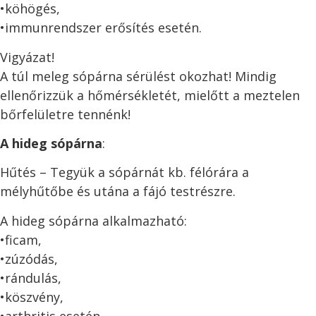
•köhögés,
•immunrendszer erősítés esetén.
Vigyázat!
A túl meleg sópárna sérülést okozhat! Mindig
ellenőrizzük a hőmérsékletét, mielőtt a meztelen
bőrfelületre tennénk!
A hideg sópárna
:
Hűtés – Tegyük a sópárnát kb. félórára a
mélyhűtőbe és utána a fájó testrészre.
A hideg sópárna alkalmazható:
•ficam,
•zúzódás,
•rándulás,
•köszvény,
•arthritis esetén.