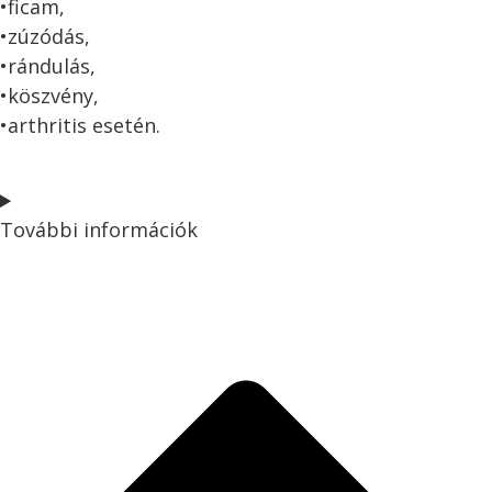
•ficam,
•zúzódás,
•rándulás,
•köszvény,
•arthritis esetén.
További információk