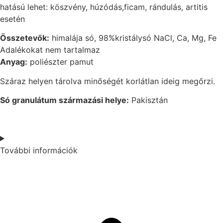
hatású lehet: köszvény, húzódás,ficam, rándulás, artitis
esetén
Összetevők:
himalája só, 98%kristálysó NaCl, Ca, Mg, Fe
Adalékokat nem tartalmaz
Anyag:
poliészter pamut
Száraz helyen tárolva minőségét korlátlan ideig megőrzi.
Só granulátum származási helye:
Pakisztán
További információk