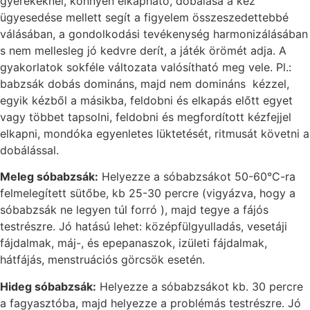
gyerekeknél, könnyen elkapható, dobálása a kéz
ügyesedése mellett segít a figyelem összeszedettebbé
válásában, a gondolkodási tevékenység harmonizálásában
s nem mellesleg jó kedvre derít, a játék örömét adja. A
gyakorlatok sokféle változata valósítható meg vele. Pl.:
babzsák dobás domináns, majd nem domináns kézzel,
egyik kézből a másikba, feldobni és elkapás előtt egyet
vagy többet tapsolni, feldobni és megfordított kézfejjel
elkapni, mondóka egyenletes lüktetését, ritmusát követni a
dobálással.
Meleg sóbabzsák:
Helyezze a sóbabzsákot 50-60°C-ra
felmelegített sütőbe, kb 25-30 percre (vigyázva, hogy a
sóbabzsák ne legyen túl forró ), majd tegye a fájós
testrészre. Jó hatású lehet: középfülgyulladás, vesetáji
fájdalmak, máj-, és epepanaszok, izületi fájdalmak,
hátfájás, menstruációs görcsök esetén.
Hideg sóbabzsák:
Helyezze a sóbabzsákot kb. 30 percre
a fagyasztóba, majd helyezze a problémás testrészre. Jó