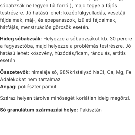
sóbabzsák ne legyen túl forró ), majd tegye a fájós
testrészre. Jó hatású lehet: középfülgyulladás, vesetáji
fájdalmak, máj-, és epepanaszok, izületi fájdalmak,
hátfájás, menstruációs görcsök esetén.
Hideg sóbabzsák:
Helyezze a sóbabzsákot kb. 30 percre
a fagyasztóba, majd helyezze a problémás testrészre. Jó
hatású lehet: köszvény, húzódás,ficam, rándulás, artitis
esetén
Összetevők:
himalája só, 98%kristálysó NaCl, Ca, Mg, Fe
Adalékokat nem tartalmaz
Anyag:
poliészter pamut
Száraz helyen tárolva minőségét korlátlan ideig megőrzi.
Só granulátum származási helye:
Pakisztán