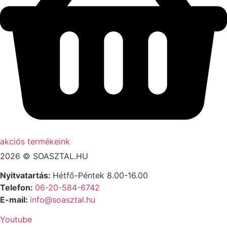
akciós termékeink
2026 © SOASZTAL.HU
Nyitvatartás:
Hétfő-Péntek 8.00-16.00
Telefon:
06-20-584-6742
E-mail:
info@soasztal.hu
Youtube