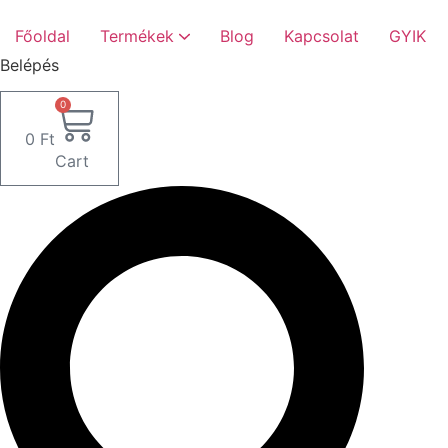
Ugrás
a
Főoldal
Termékek
Blog
Kapcsolat
GYIK
tartalomhoz
Belépés
0
0
Ft
Cart