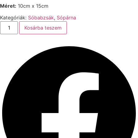
Méret:
10cm x 15cm
Kategóriák:
Sóbabzsák
,
Sópárna
Sóbabzsák
Kosárba teszem
gyerekeknek
10-
15cm
koalás
mennyiség