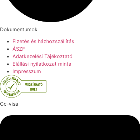
Dokumentumok
Fizetés és házhozszállítás
ÁSZF
Adatkezelési Tájékoztató
Elállási nyilatkozat minta
Impresszum
Cc-visa