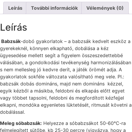
Leírás
További információk
Vélemények (0)
Leírás
Babzsák
-dobó gyakorlatok – a babzsák kedvelt eszköz a
gyerekeknél, könnyen elkapható, dobálása a kéz
ügyesedése mellett segít a figyelem összeszedettebbé
válásában, a gondolkodási tevékenység harmonizálásában
s nem mellesleg jó kedvre derít, a játék örömét adja. A
gyakorlatok sokféle változata valósítható meg vele. Pl.:
babzsák dobás domináns, majd nem domináns kézzel,
egyik kézből a másikba, feldobni és elkapás előtt egyet
vagy többet tapsolni, feldobni és megfordított kézfejjel
elkapni, mondóka egyenletes lüktetését, ritmusát követni a
dobálással.
Meleg sóbabzsák:
Helyezze a sóbabzsákot 50-60°C-ra
felmelegített sütőbe, kb 25-30 percre (vigyázva, hogy a