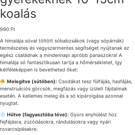
koalás
990
Ft
A himalája sóval töltött sóbabzsákok (vagy sópárnák)
természetes és vegyszermentes segítséget nyújtanak az
egész családnak a mindennapi apróbb panaszokra! A
himalája só fantasztikusan tartja a hőmérsékletet, így
kétféleképpen is bevetheted őket:
Melegítve (sütőben):
Csodákat tesz fülfájás, hasfájás,
menstruációs görcsök, megfázás vagy ízületi fájdalmak
esetén. A kellemes meleg és a só kipárolgása azonnal
nyugtat.
Hűtve (fagyasztóba téve):
Gyors enyhülést hoz
fejfájásra, zúzódásokra, rándulásokra vagy nyári
rovarcsípésekre.