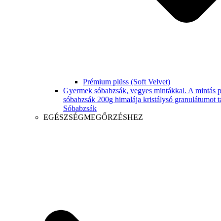
Prémium plüss (Soft Velvet)
Gyermek sóbabzsák, vegyes mintákkal. A mintás p
sóbabzsák 200g himalája kristálysó granulátumot t
Sóbabzsák
EGÉSZSÉGMEGŐRZÉSHEZ