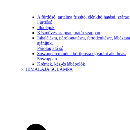
A fürdősó tartalma frissítő, élénkítő hatású, száraz
Fürdősó
Illóolajok
Kézműves szappan, natúr szappan
Inhalálásra, párologtatásra, fertőtlenítésre, lábázta
ajánljuk.
Párologtató só
Sószappan minden bőrtípusra egyaránt alkalmas.
Sószappan
Krémek, kéz-és lábápolók
HIMALÁJA SÓLÁMPA