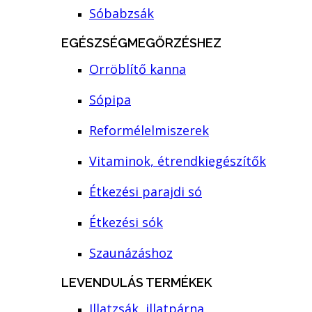
Sóbabzsák
EGÉSZSÉGMEGŐRZÉSHEZ
Orröblítő kanna
Sópipa
Reformélelmiszerek
Vitaminok, étrendkiegészítők
Étkezési parajdi só
Étkezési sók
Szaunázáshoz
LEVENDULÁS TERMÉKEK
Illatzsák, illatpárna