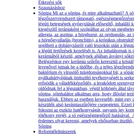
Étkezési sók
Szaunázáshoz
Sópipa Mi az a sópipa, és mire alkalmazható? A só
légzőszervrendszert támogató, egészségmegőrzésre, 
légúti betegségek gyógyulását elősegítő, inhaláló 
kiegészítő terápiaként szolgálhat az olyan megbet
allergia, az asztma, a hörghurut, az orrdugulás, az 
a hörgőgyulladás (bronchitis), a krónikus obstruk
segítheti a dohányzásról való leszokás után a légut
a légúti fertőzések kezelését is. Az inhalátornak is 
kerámiából készül, amelynek aljában ásványi sókris
Belégzéskor egy kerámia szűrőn keresztül a kristá
levegővel jutnak be a tüdőbe, és a teljes légzőrend
baktérium és vírusölő tulajdonságokkal bír, a sópá
nyálkahártyájának öntisztító tevékenységét is serke
erősödik a váladékképződés, a lerakódott szenny
oldódnak fel a légutakban, végül köhögés által táv
sópipa, sóinhalátor alkalmas arra, hogy illóolaj ter
használjuk. Ebben az esetben kevesebb, mint egy cs
készülék alsó kerámiaszűrőjére csepegtetni. Ezzel
fokozni az eszköz hatékonyságát, ugyanis így komb
jótékony erejét, a só egészségmegőrző hatásával. 
érdemes olyat keresni, amelyek elsősorban tisztító
Sópipa
Reformélelmiszerek