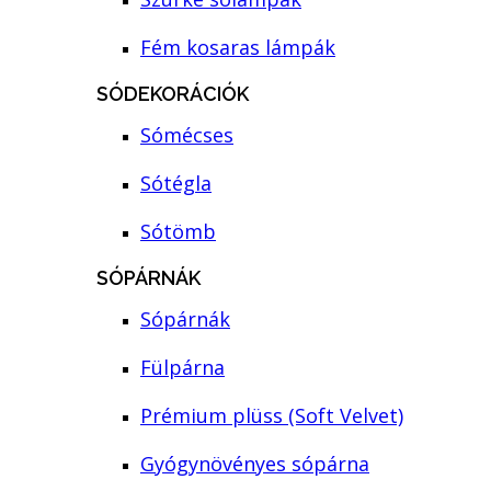
Fém kosaras lámpák
SÓDEKORÁCIÓK
Sómécses
Sótégla
Sótömb
SÓPÁRNÁK
Sópárnák
Fülpárna
Prémium plüss (Soft Velvet)
Gyógynövényes sópárna