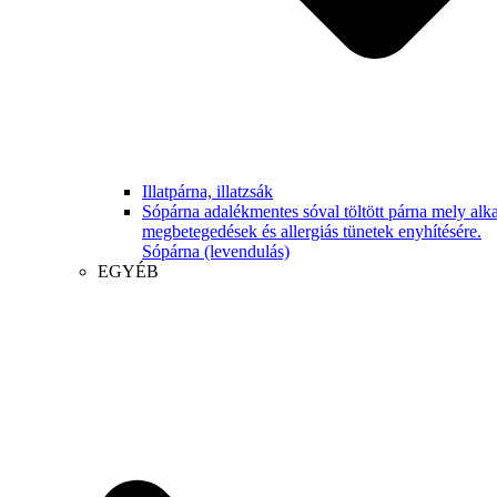
Illatpárna, illatzsák
Sópárna adalékmentes sóval töltött párna mely alka
megbetegedések és allergiás tünetek enyhítésére.
Sópárna (levendulás)
EGYÉB