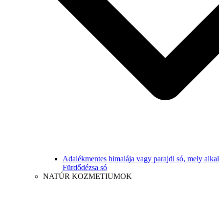
Adalékmentes himalája vagy parajdi só, mely alk
Fürdődézsa só
NATÚR KOZMETIUMOK