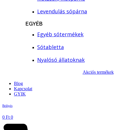
Levendulás sópárna
EGYÉB
Egyéb sótermékek
Sótabletta
Nyalósó állatoknak
Akciós termékek
Blog
Kapcsolat
GYIK
Belépés
0
Ft
0