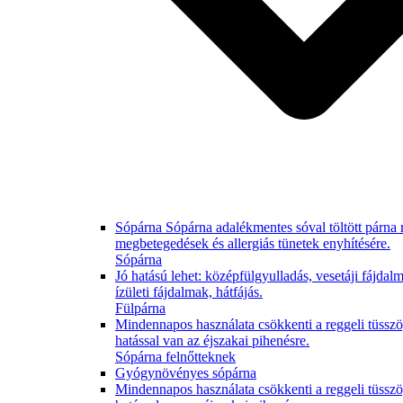
Sópárna Sópárna adalékmentes sóval töltött párna m
megbetegedések és allergiás tünetek enyhítésére.
Sópárna
Jó hatású lehet: középfülgyulladás, vesetáji fájdal
ízületi fájdalmak, hátfájás.
Fülpárna
Mindennapos használata csökkenti a reggeli tüsszög
hatással van az éjszakai pihenésre.
Sópárna felnőtteknek
Gyógynövényes sópárna
Mindennapos használata csökkenti a reggeli tüsszög