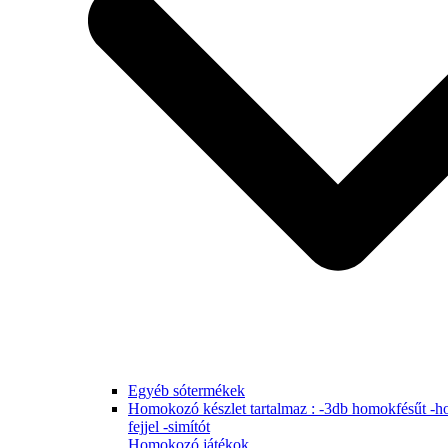
Egyéb sótermékek
Homokozó készlet tartalmaz : -3db homokfésűt -ho
fejjel -simítót
Homokozó játékok