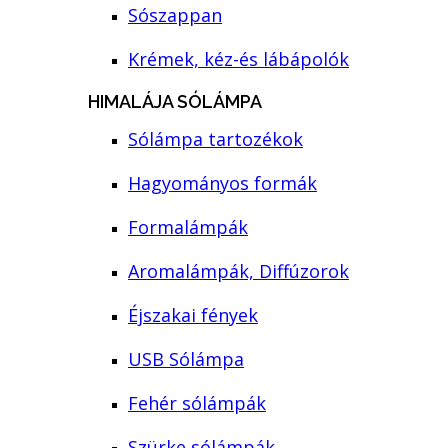
Sószappan
Krémek, kéz-és lábápolók
HIMALÁJA SÓLÁMPA
Sólámpa tartozékok
Hagyományos formák
Formalámpák
Aromalámpák, Diffúzorok
Éjszakai fények
USB Sólámpa
Fehér sólámpák
Szürke sólámpák