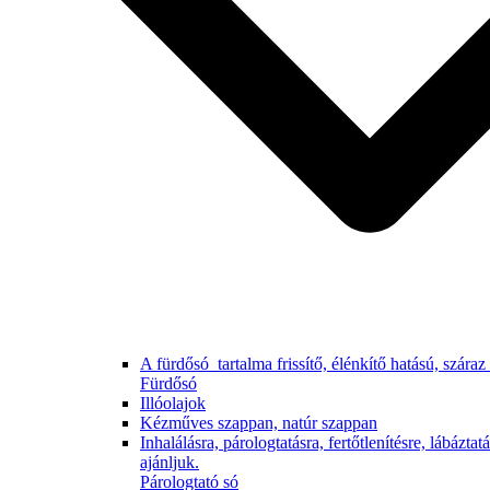
A fürdősó tartalma frissítő, élénkítő hatású, száraz
Fürdősó
Illóolajok
Kézműves szappan, natúr szappan
Inhalálásra, párologtatásra, fertőtlenítésre, lábázta
ajánljuk.
Párologtató só