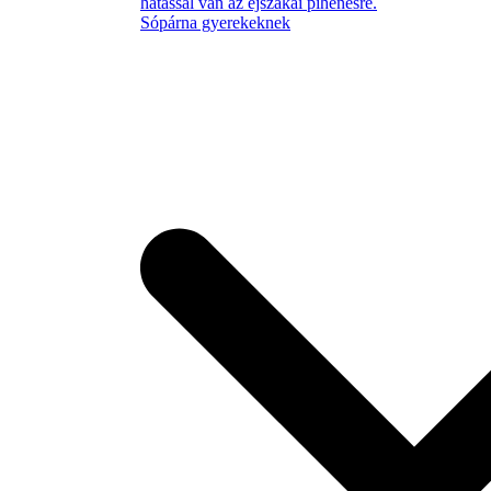
hatással van az éjszakai pihenésre.
Sópárna gyerekeknek