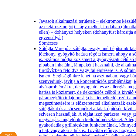
Javasolt alkalmazási területei: – elektromos készü
az elektroszmogot) – ágy mellett, irodában (álmatl
ellen) – dohányzó helyeken (dohányfüst károsítja 
egyensúlyát)
Sómécses
Sótégla Mire jó a sótégla, avagy miért építsünk fa
jótékony, gyógyító hatása régóta ismert, ahogy a s
is. Számos módja közismert a gyógyászati célú só 
pipában inhalálni, lámpaként használni, de alkalmaz
fürdővízben feloldva vagy fal építésére is. A sófa
ismert. Segítségünkre lehet ha asztmában, vagy bá
szenvedünk, javítja a koncentrációs problémákat, j
alvásproblémákra, de nyugtató, és az allergiás me
hatása is közismert, de dekorációs célból is kiváló 
páramegkötő tulajdonsága is kiemelkedő, ezért a 
megszüntetésére is előszeretettel alkalmazzák ezek
sótéglákat és a sócsempéket a falak építésén kívül
szívesen használják. A téglát izzó parázsra, vagy g
megvárják, míg elérik a kellő hőmérsékletet. A tégl
gyakorlatilag grillrácsként funkcionálnak, könnyed
a hal, vagy akár a hús is. További előnye, hogy a
rajtuk, valamint elkészítésük zsiradék felhasználásá