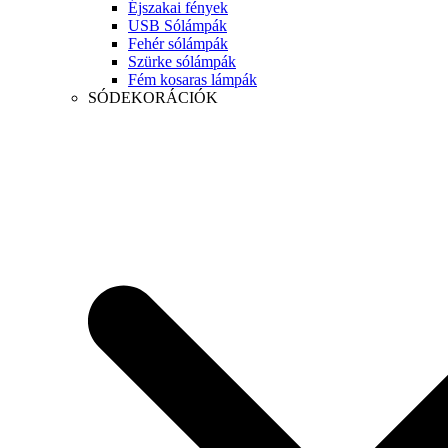
Éjszakai fények
USB Sólámpák
Fehér sólámpák
Szürke sólámpák
Fém kosaras lámpák
SÓDEKORÁCIÓK