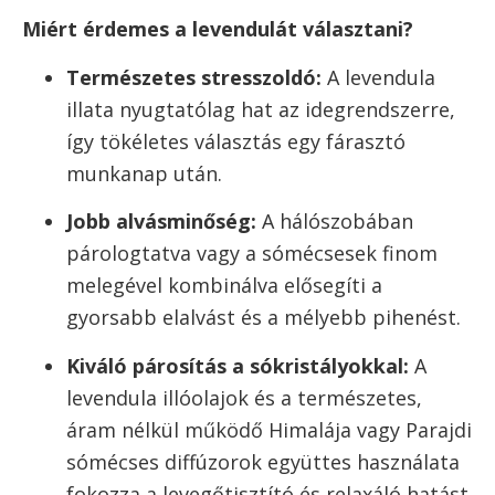
Miért érdemes a levendulát választani?
Természetes stresszoldó:
A levendula
illata nyugtatólag hat az idegrendszerre,
így tökéletes választás egy fárasztó
munkanap után.
Jobb alvásminőség:
A hálószobában
párologtatva vagy a sómécsesek finom
melegével kombinálva elősegíti a
gyorsabb elalvást és a mélyebb pihenést.
Kiváló párosítás a sókristályokkal:
A
levendula illóolajok és a természetes,
áram nélkül működő Himalája vagy Parajdi
sómécses diffúzorok együttes használata
fokozza a levegőtisztító és relaxáló hatást.