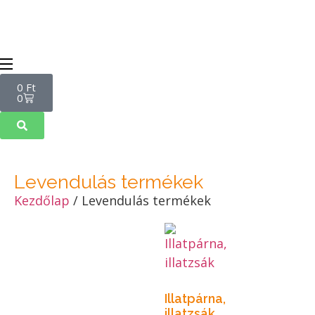
0
Ft
0
Levendulás termékek
Kezdőlap
/ Levendulás termékek
Illatpárna,
illatzsák