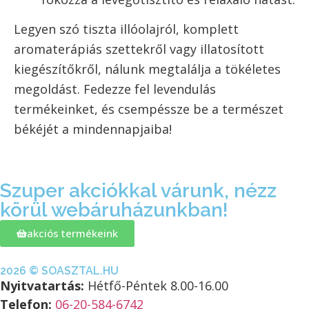
Legyen szó tiszta illóolajról, komplett
aromaterápiás szettekről vagy illatosított
kiegészítőkről, nálunk megtalálja a tökéletes
megoldást. Fedezze fel levendulás
termékeinket, és csempéssze be a természet
békéjét a mindennapjaiba!
Szuper akciókkal várunk, nézz
körül webáruházunkban!
akciós termékeink
2026 © SOASZTAL.HU
Nyitvatartás:
Hétfő-Péntek 8.00-16.00
Telefon:
06-20-584-6742